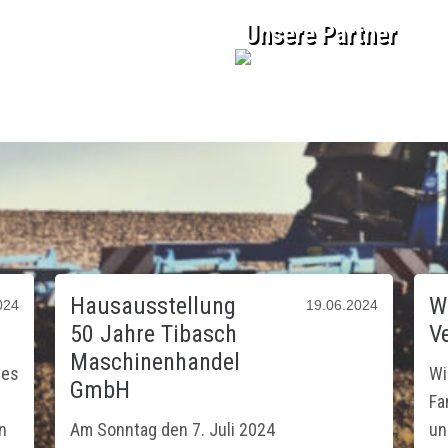
Unsere Partner
Hausausstellung
W
024
19.06.2024
50 Jahre Tibasch
V
Maschinenhandel
ges
Wi
GmbH
Fa
in
Am Sonntag den 7. Juli 2024
un