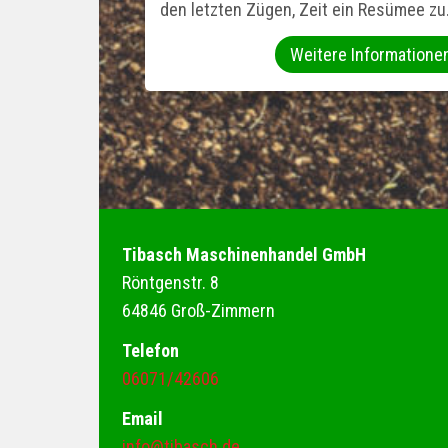
den letzten Zügen, Zeit ein Resümee z
Weitere Informatione
Tibasch Maschinenhandel GmbH
Röntgenstr. 8
64846 Groß-Zimmern
Telefon
06071/42606
Email
info@tibasch.de